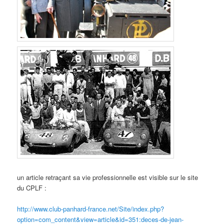
un article retraçant sa vie professionnelle est visible sur le site
du CPLF :
http://www.club-panhard-france.net/Site/index.php?
option=com_content&view=article&id=351:deces-de-jean-