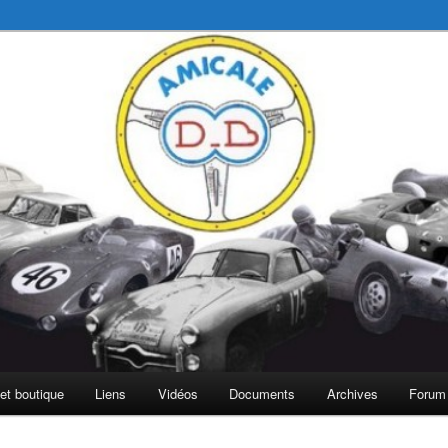
é Bonnet
et boutique
Liens
Vidéos
Documents
Archives
Forum