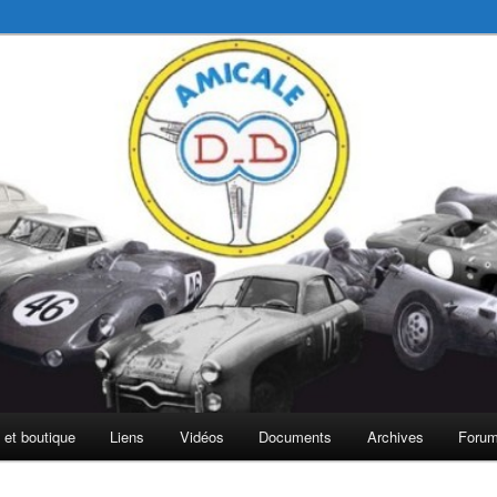
é Bonnet
 et boutique
Liens
Vidéos
Documents
Archives
Foru