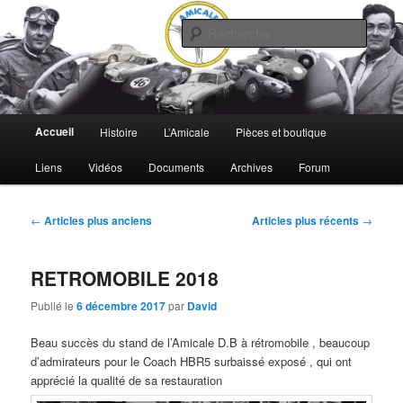
Aller
Aller
Les automobiles de Charles Deutsch et René Bonnet
au
au
Reche
contenu
contenu
principal
secondaire
Amicale D.B
Menu
Accueil
Histoire
L’Amicale
Pièces et boutique
principal
Liens
Vidéos
Documents
Archives
Forum
Navigation
←
Articles plus anciens
Articles plus récents
→
des
articles
RETROMOBILE 2018
Publié le
6 décembre 2017
par
David
Beau succès du stand de l’Amicale D.B à rétromobile , beaucoup
d’admirateurs pour le Coach HBR5 surbaissé exposé , qui ont
apprécié la qualité de sa restauration