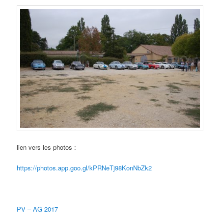
lien vers les photos :
https://photos.app.goo.gl/kPRNeTj98KonNbZk2
PV – AG 2017